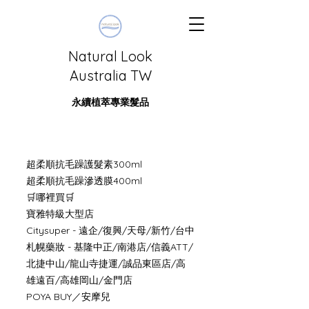
Natural Look
Australia TW
永續植萃專業髮品
​超柔順抗毛躁護髮素300ml
超柔順抗毛躁滲透膜400ml
🛒哪裡買🛒
寶雅特級大型店
Citysuper - 遠企/復興/天母/新竹/台中
札幌藥妝 - 基隆中正/南港店/信義ATT/
北捷中山/龍山寺捷運/誠品東區店/高
雄遠百/高雄岡山/金門店
​POYA BUY／安摩兒