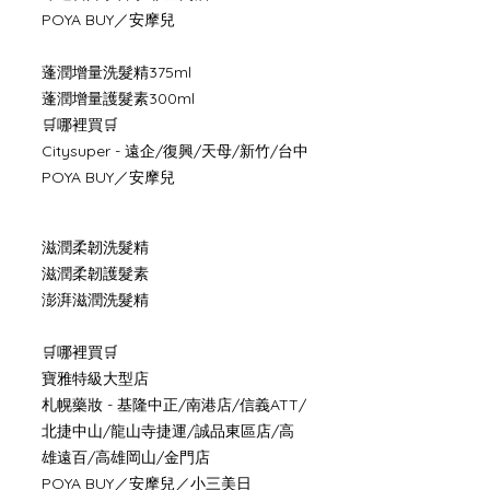
POYA BUY／安摩兒
蓬潤增量洗髮精375ml
蓬潤增量護髮素300ml
🛒哪裡買🛒
Citysuper - 遠企/復興/天母/新竹/台中
POYA BUY／安摩兒
滋潤柔韌洗髮精
滋潤柔韌護髮素
澎湃滋潤洗髮精
🛒哪裡買🛒
寶雅特級大型店
札幌藥妝 - 基隆中正/南港店/信義ATT/
北捷中山/龍山寺捷運/誠品東區店/高
雄遠百/高雄岡山/金門店
POYA BUY／安摩兒／小三美日