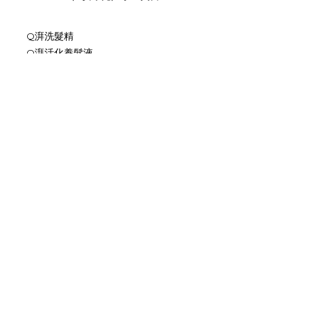
Q湃洗髮精
Q湃活化養髮液
🛒哪裡買🛒
寶雅特級大型店
Citysuper - 遠企/復興/天母/新竹/台中
POYA BUY／安摩兒
Q湃護髮素
🛒哪裡買🛒
寶雅特級大型店
Citysuper - 新竹
POYA BUY／安摩兒／小三美日
色亮護色洗髮精375ml
色亮護色護髮素300ml
色亮護色洗髮精1L